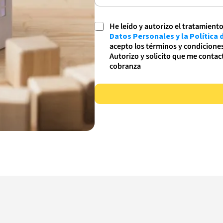
C
He leído y autorizo el tratamient
a
Datos Personales y la Política
s
acepto los términos y condiciones
i
Autorizo y solicito que me contact
l
cobranza
l
a
s
d
e
v
e
r
i
f
i
c
a
c
i
ó