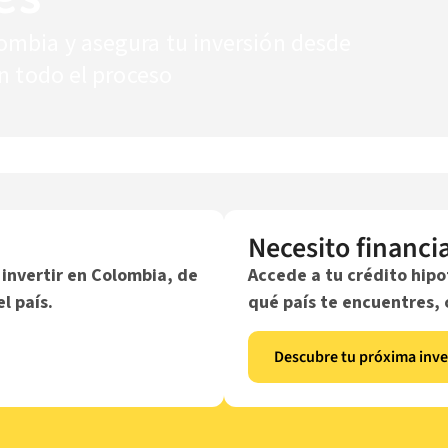
ombia y asegura tu inversión desde
en todo el proceso
Necesito financi
invertir en Colombia, de
Accede a tu crédito hipo
l país.
qué país te encuentres, 
Descubre tu próxima inve