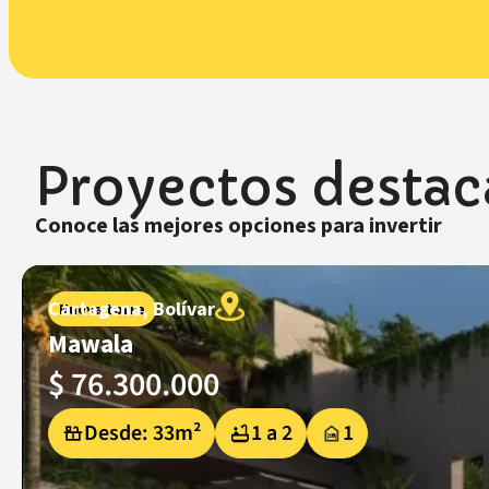
Proyectos desta
Conoce las mejores opciones para invertir
Cartagena, Bolívar
Nueva torre
Mawala
$
76.300.000
Desde: 33m²
1 a 2
1