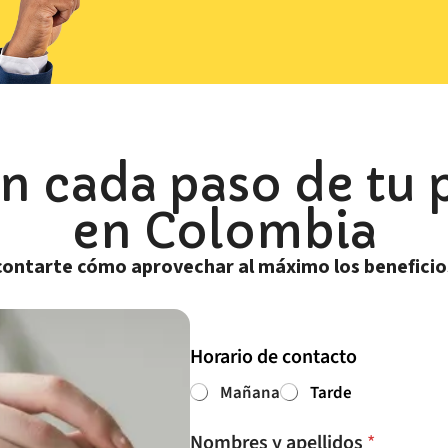
en cada paso de tu 
en Colombia
ontarte cómo aprovechar al máximo los beneficios
Horario de contacto
Mañana
Tarde
y
Nombres y apellidos
*
r